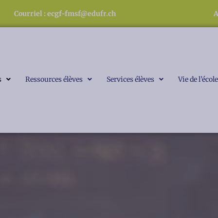
Courriel : ecgf-fmsf@edufr.ch
A
s
Ressources élèves
Services élèves
Vie de l’école