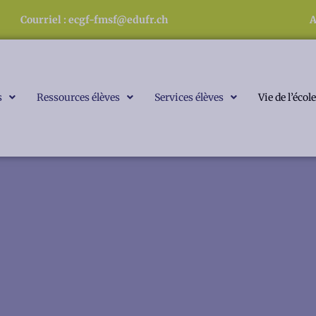
Courriel : ecgf-fmsf@edufr.ch
A
s
Ressources élèves
Services élèves
Vie de l’école