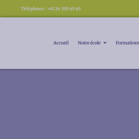
Aller
Téléphone : +41 26 305 65 65
au
contenu
Accueil
Notre école
Formation