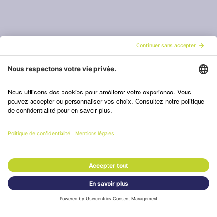
SECRÉTARIAT
Horaire habituel
Lu-Je 07h45-11h45 / 13h15-16h30
Ve 07h45-11h45 / 13h15-16h00
Horaire vacances
Lu-Ve 09h00-11h00
ecgf-fmsf@edufr.ch
Ecole de culture générale Fribourg
Avenue du Moléson 17 / CH-1700 Fribourg