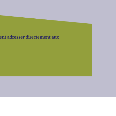
uvent adresser directement aux
 et les élèves sont tenus de respecter les directives
 affaires culturelles de l'instruction publique, de la
latives à l'utilisation d'Internet et des