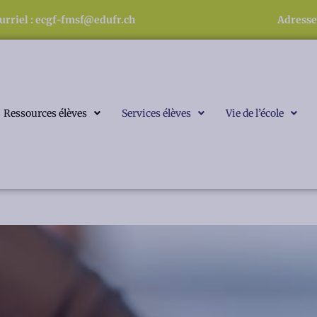
urriel : ecgf-fmsf@edufr.ch
Adresse
Ressources élèves
Services élèves
Vie de l’école