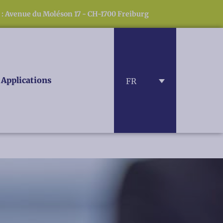
 : Avenue du Moléson 17 - CH-1700 Freiburg
Applications
FR