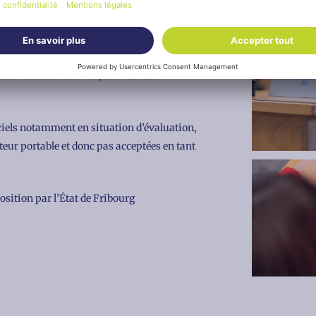
(BYOD)
tible avec Windows 11 / MacOS version 14
es utilisateurs de Mac, une tablette
ciels notamment en situation d’évaluation,
teur portable et donc pas acceptées en tant
position par l’État de Fribourg