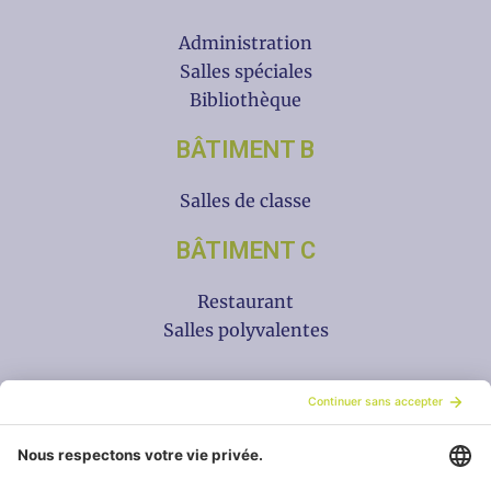
Administration
Salles spéciales
Bibliothèque
BÂTIMENT B
Salles de classe
BÂTIMENT C
Restaurant
Salles polyvalentes