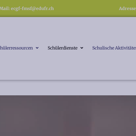
Mail: ecgf-fmsf@edufr.ch
Adresse
hülerressourcen
Schülerdienste
Schulische Aktivität