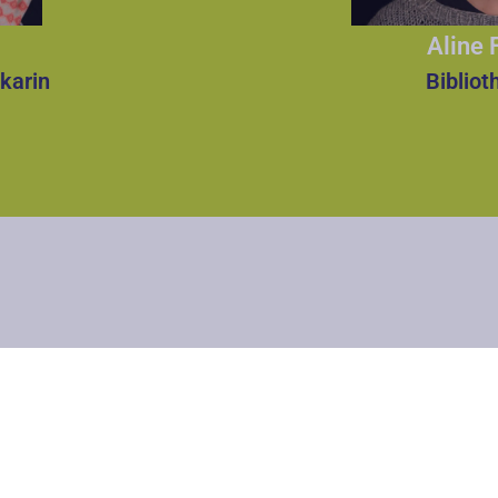
Aline 
karin
Bibliot
10.
08.