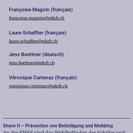
Françoise Magnin (français)
francoise.magnin@edufr.ch
Laure Schaffter (français)
laure.schaffter@edufr.ch
Jens Boettner (deutsch)
jens.boettner@edufr.ch
Véronique Curtenaz (français)
veronique.curtenaz@edufr.ch
Share It – Prävention von Belästigung und Mobbing
An der FMSF sind das Wohlbefinden der Schüler und