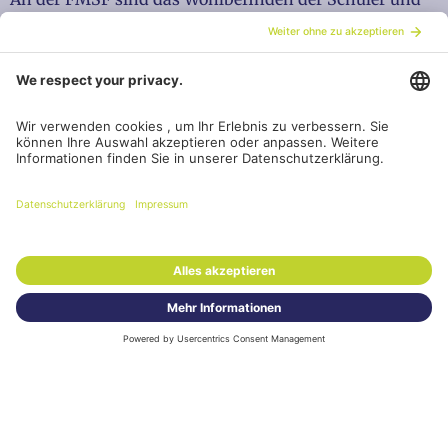
Schülerinnen sowie ein harmonisches Schulklima
wesentliche Voraussetzungen für den Erfolg und die
Entfaltung jedes Einzelnen.
Bei Verdacht auf Mobbing oder Einschüchterung kann
die Gruppe
Share It
eingreifen, die sich aus
Lehrpersonen zusammensetzt, die speziell in der
Methode der geteilten Besorgnis
geschult sind.
Dieser Ansatz basiert auf einem wohlwollenden
Vorgehen, das keine Schuldgefühle hervorruft. Er
besteht darin, in kurzen Einzelgesprächen mit den
Schülern oder Schülerinnen zu sprechen, die dazu
beitragen könnten, die Situation zu verbessern. Das
Ziel ist weder, Schuldige zu suchen, noch Sanktionen
zu verhängen, sondern eine Gruppendynamik zu